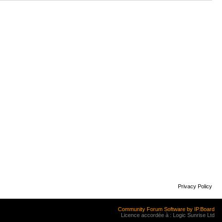
Privacy Policy
Community Forum Software by IP.Board
Licence accordée à : Logic Sunrise Ltd