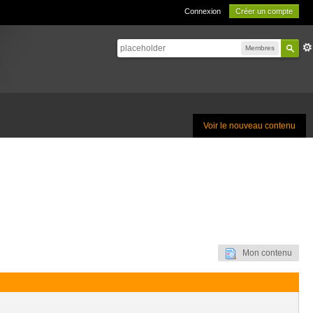
Connexion
Créer un compte
Membres
Voir le nouveau contenu
Mon contenu