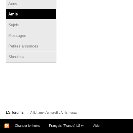
Aime
Amis
Sujets
Messages
Petites annonces
Shoutbox
→
LS forums
Affichage d'un profil : Amis: tosta
Changer le thème
Français (France) LS v4
Aide