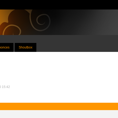
nnonces
Shoutbox
20 15:42