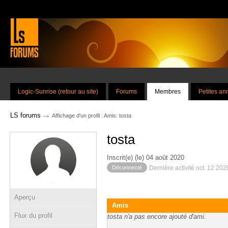
Logic-Sunrise (retour au site)
Forums
Membres
Petites a
→
LS forums
Affichage d'un profil : Amis: tosta
tosta
Inscrit(e) (le) 04 août 2020
Déconnecté
Dernière activité oct. 12 20
Aperçu
Amis
Flux du profil
tosta n'a pas encore ajouté d'ami.