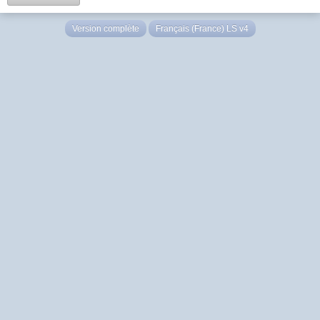
Version complète
Français (France) LS v4