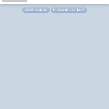
Version complète
Français (France) LS v4