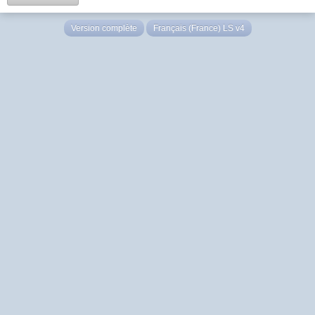
Version complète
Français (France) LS v4