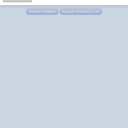
Version complète
Français (France) LS v4