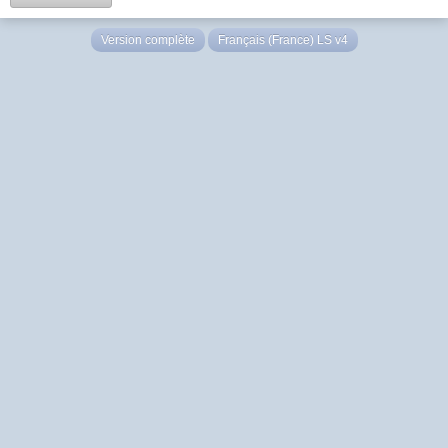
Version complète
Français (France) LS v4