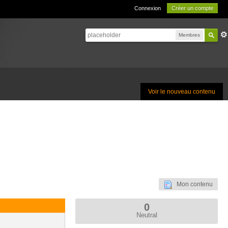
Connexion
Créer un compte
Membres
Voir le nouveau contenu
Mon contenu
0
Neutral