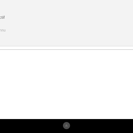
tif
onnu