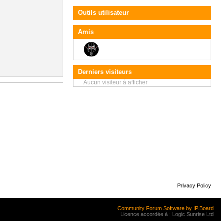
Outils utilisateur
Amis
Derniers visiteurs
Aucun visiteur à afficher
Privacy Policy
Community Forum Software by IP.Board
Licence accordée à : Logic Sunrise Ltd