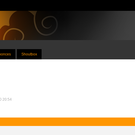
nnonces
Shoutbox
20 20:54