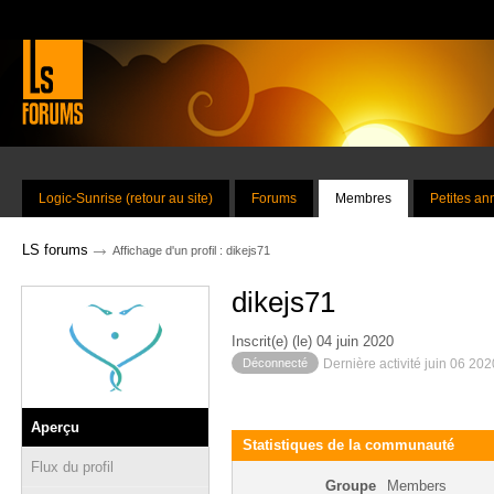
Logic-Sunrise (retour au site)
Forums
Membres
Petites a
→
LS forums
Affichage d'un profil : dikejs71
dikejs71
Inscrit(e) (le) 04 juin 2020
Déconnecté
Dernière activité juin 06 20
Aperçu
Statistiques de la communauté
Flux du profil
Groupe
Members