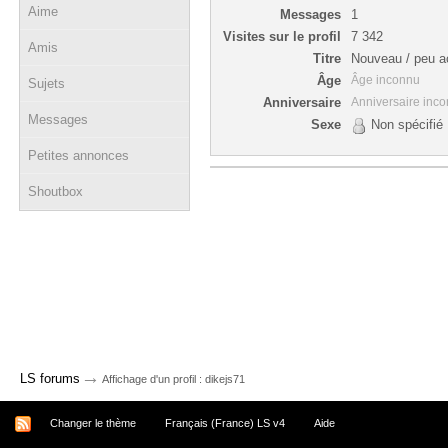
Aime
Messages
1
Visites sur le profil
7 342
Amis
Titre
Nouveau / peu ac
Âge
Âge inconnu
Sujets
Anniversaire
Anniversaire inc
Messages
Sexe
Non spécifié
Petites annonces
Shoutbox
→
LS forums
Affichage d'un profil : dikejs71
Changer le thème
Français (France) LS v4
Aide