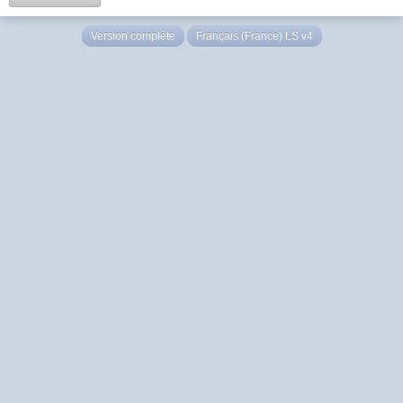
Version complète
Français (France) LS v4