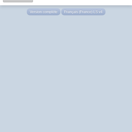
Version complète
Français (France) LS v4