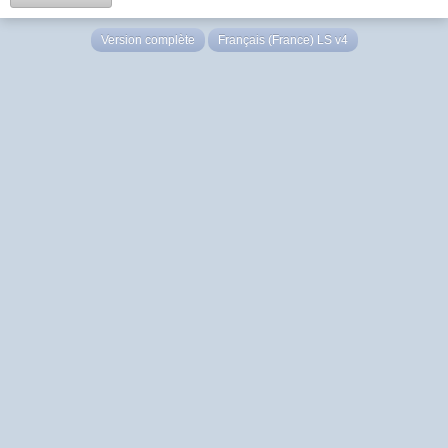
Version complète
Français (France) LS v4