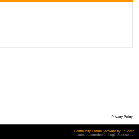
Privacy Policy
Community Forum Software by IP.Board
Licence accordée à : Logic Sunrise Ltd