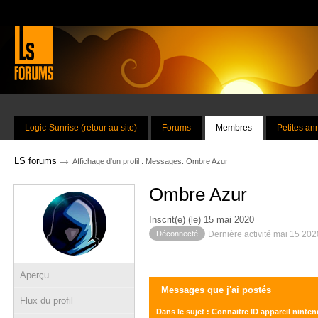
Logic-Sunrise (retour au site)
Forums
Membres
Petites a
→
LS forums
Affichage d'un profil : Messages: Ombre Azur
Ombre Azur
Inscrit(e) (le) 15 mai 2020
Déconnecté
Dernière activité mai 15 20
Aperçu
Messages que j'ai postés
Flux du profil
Dans le sujet : Connaitre ID appareil ninte