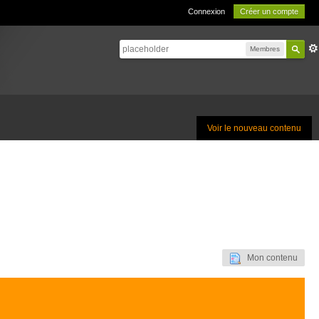
Connexion
Créer un compte
Membres
Voir le nouveau contenu
Mon contenu