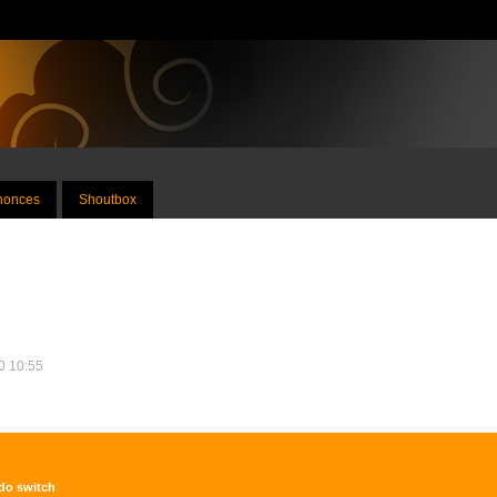
nnonces
Shoutbox
20 10:55
ndo switch