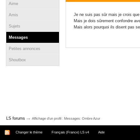
Aime
15 mai 2020 - 10:54
Je ne suis pas sûr mais je crois que
Amis
Mais je dois sûrement confondre ave
Sujets
Mais alors pourquoi ils disent pas s
Messages
Petites annonces
Shoutbox
→
LS forums
Affichage d'un profil : Messages: Ombre Azur
Changer le thème
Français (France) LS v4
Aide