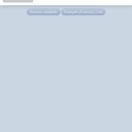
Version complète
Français (France) LS v4