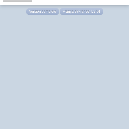
Version complète
Français (France) LS v4