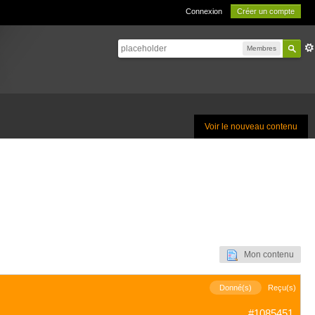
Connexion
Créer un compte
Membres
Voir le nouveau contenu
Mon contenu
Donné(s)
Reçu(s)
#1085451