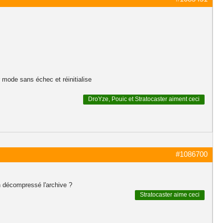
r mode sans échec et réinitialise
DroYze
,
Pouic
et
Stratocaster
aiment ceci
#1086700
n décompressé l'archive ?
Stratocaster
aime ceci