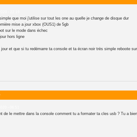
2020 - 22:19
 simple que moi j'utilise sur tout les one au quelle je change de disque dur
ernière mise a jour xbox (OUS1) de 5gb
oot sur le mode dans échec
jour hors ligne
 jour et que si tu redémarre ta console et ta écran noir très simple reboote su
e
2020 - 06:51
ant de le mettre dans la console comment tu a formater ta cles usb ? Tu a bie