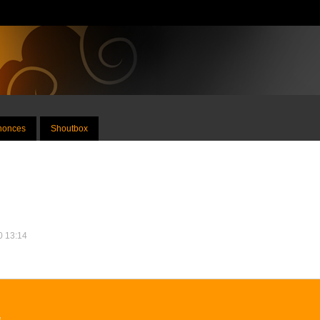
nnonces
Shoutbox
0 13:14
e