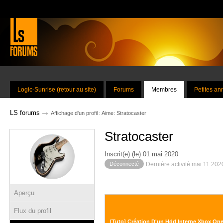
Logic-Sunrise (retour au site)
Forums
Membres
Petites a
→
LS forums
Affichage d'un profil : Aime: Stratocaster
Stratocaster
Inscrit(e) (le) 01 mai 2020
Déconnecté
Dernière activité mai 11 202
Aperçu
Flux du profil
[Tuto] Création D'un Hdd Interne Xbox On