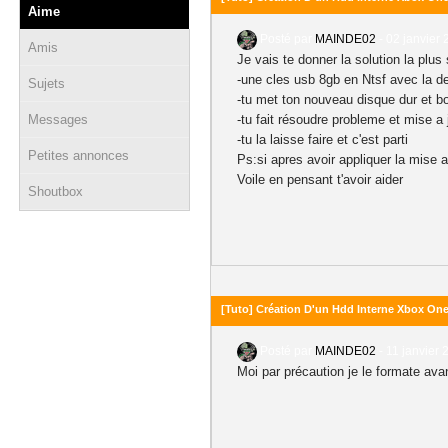
Aime
Posté par
MAINDE02
-
02 janvier 
Amis
Je vais te donner la solution la plus
-une cles usb 8gb en Ntsf avec la d
Sujets
-tu met ton nouveau disque dur et b
Messages
-tu fait résoudre probleme et mise a 
-tu la laisse faire et c'est parti
Petites annonces
Ps:si apres avoir appliquer la mise a
Voile en pensant t'avoir aider
Shoutbox
[Tuto] Création D'un Hdd Interne Xbox On
Posté par
MAINDE02
-
11 janvier 
Moi par précaution je le formate av