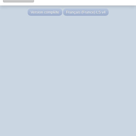
Version complète
Français (France) LS v4