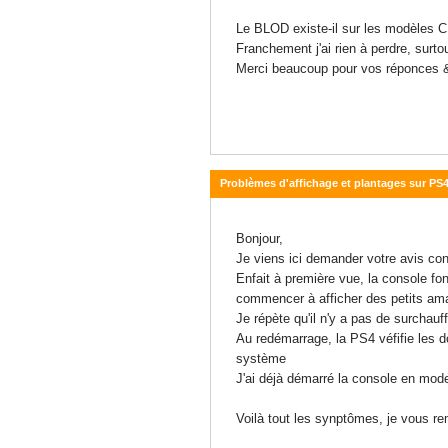
Le BLOD existe-il sur les modèles CU
Franchement j'ai rien à perdre, surt
Merci beaucoup pour vos réponces &
Problèmes d'affichage et plantages sur PS
04 mars 2021 - 09:36
Bonjour,
Je viens ici demander votre avis co
Enfait à première vue, la console fo
commencer à afficher des petits amats
Je répète qu'il n'y a pas de surchauf
Au redémarrage, la PS4 véfifie les d
système
J'ai déjà démarré la console en mod
Voilà tout les synptômes, je vous r