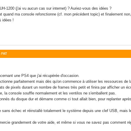
H-1200 (j'ai vu aucun cas sur internet) ? Auriez-vous des idées ?
out quand ma console refonctionne (cf. mon précédent topic) et finalement non
 idées !
4 FAT
ncernant une PS4 que j'ai récupérée d'occasion.
nctionne parfaitement mais dès qu'on commence à utiliser les ressources de la
 de pixels durant un nombre de frames très petit et finira par afficher un écra
fe, la console souffle normalement et les ventilos ne s'emballent pas.
onnés du disque dur et démarre comme ci tout allait bien, pour replanter après
e sans échec et réinstallé totalement le système depuis une clef USB, mais l
emercie grandement de votre aide, et même si vous ne savez pas comment rép