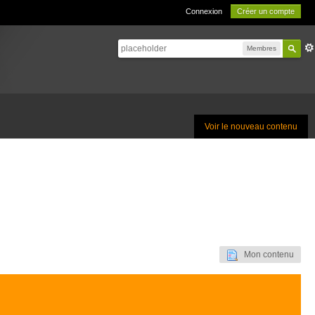
Connexion
Créer un compte
Membres
Voir le nouveau contenu
Mon contenu