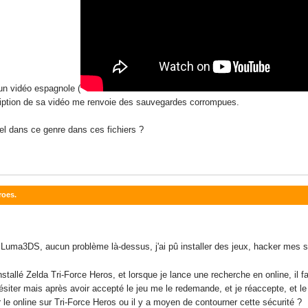
 un vidéo espagnole (
scription de sa vidéo me renvoie des sauvegardes corrompues.
iel dans ce genre dans ces fichiers ?
roes.
Luma3DS, aucun problème là-dessus, j'ai pû installer des jeux, hacker mes 
nstallé Zelda Tri-Force Heros, et lorsque je lance une recherche en online, il f
siter mais après avoir accepté le jeu me le redemande, et je réaccepte, et le
 le online sur Tri-Force Heros ou il y a moyen de contourner cette sécurité ?