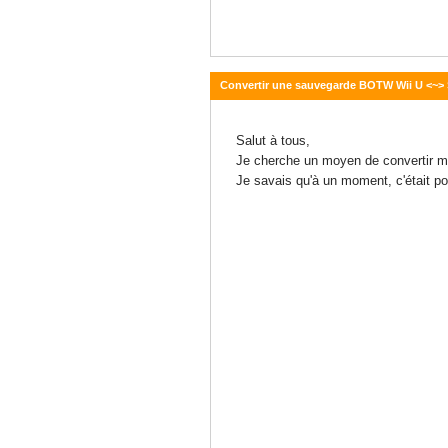
Convertir une sauvegarde BOTW Wii U <~> 
15 juillet 2020 - 08:09
Salut à tous,
Je cherche un moyen de convertir ma
Je savais qu'à un moment, c'était po