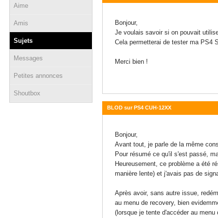
Aime
13 mars 2021 - 18:22
Bonjour,
Amis
Je voulais savoir si on pouvait uti
Sujets
Cela permetterai de tester ma PS4 S
Messages
Merci bien !
Petites annonces
Shoutbox
BLOD sur PS4 CUH-12XX
07 mars 2021 - 15:07
Bonjour,
Avant tout, je parle de la même con
Pour résumé ce qu'il s'est passé, ma
Heureusement, ce problème a été réso
manière lente) et j'avais pas de sign
Après avoir, sans autre issue, redém
au menu de recovery, bien evidemm
(lorsque je tente d'accéder au menu 