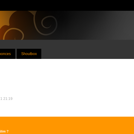
nnonces
Shoutbox
21 21:19
Slim ?