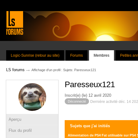
Logic-Sunrise (retour au site)
Forums
Membres
Petites a
→
LS forums
Affichage d'un profil : Sujets: Paresseux121
Paresseux121
Inscrit(e) (le) 12 avril 2020
Déconnecté
Dernière activité déc. 14 20
Aperçu
Sujets que j'ai initiés
Flux du profil
Alimentation de PS4 Fat utilisable sur PS4 