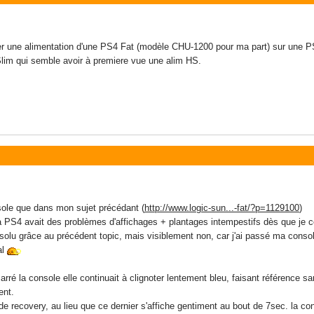
liser une alimentation d'une PS4 Fat (modèle CHU-1200 pour ma part) sur une P
lim qui semble avoir à premiere vue une alim HS.
sole que dans mon sujet précédant (
http://www.logic-sun...-fat/?p=1129100
)
 PS4 avait des problèmes d'affichages + plantages intempestifs dès que je co
lu grâce au précédent topic, mais visiblement non, car j'ai passé ma console
al
arré la console elle continuait à clignoter lentement bleu, faisant référence 
ent.
de recovery, au lieu que ce dernier s'affiche gentiment au bout de 7sec. la c