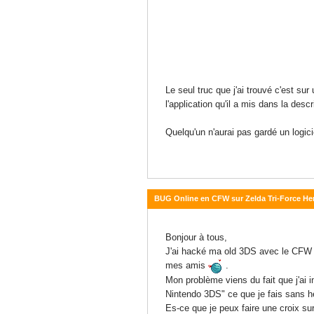
Le seul truc que j'ai trouvé c'est sur
l'application qu'il a mis dans la de
Quelqu'un n'aurai pas gardé un logic
BUG Online en CFW sur Zelda Tri-Force He
03 juillet 2020 - 14:15
Bonjour à tous,
J'ai hacké ma old 3DS avec le CFW 
mes amis
.
Mon problème viens du fait que j'ai i
Nintendo 3DS" ce que je fais sans hé
Es-ce que je peux faire une croix sur