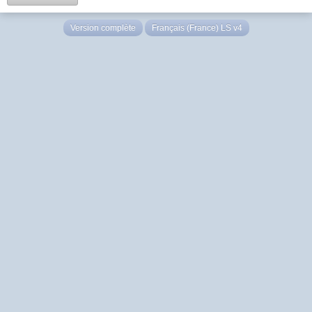
Version complète
Français (France) LS v4