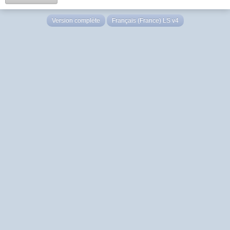
Version complète
Français (France) LS v4