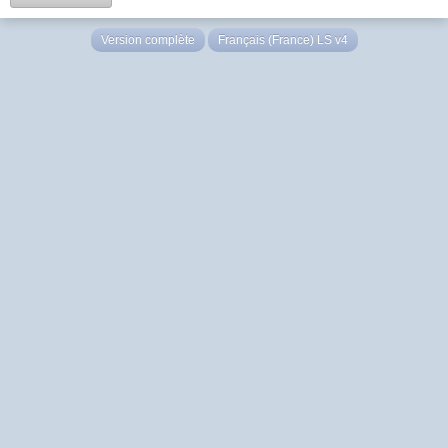
Version complète
Français (France) LS v4