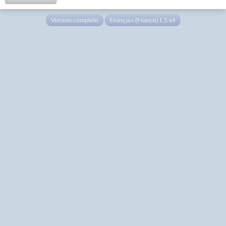
Version complète
Français (France) LS v4