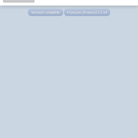
Version complète
Français (France) LS v4