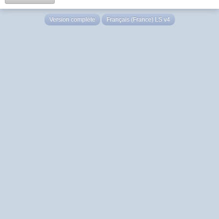
Version complète
Français (France) LS v4