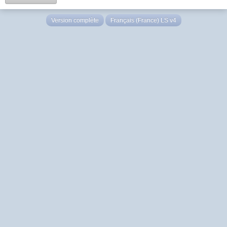
Version complète
Français (France) LS v4