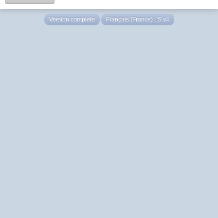
Version complète
Français (France) LS v4