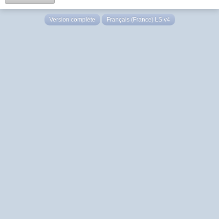
Version complète
Français (France) LS v4