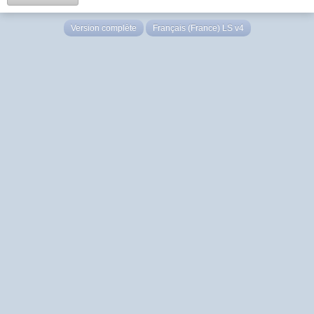
Version complète
Français (France) LS v4