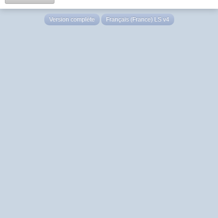
Version complète
Français (France) LS v4