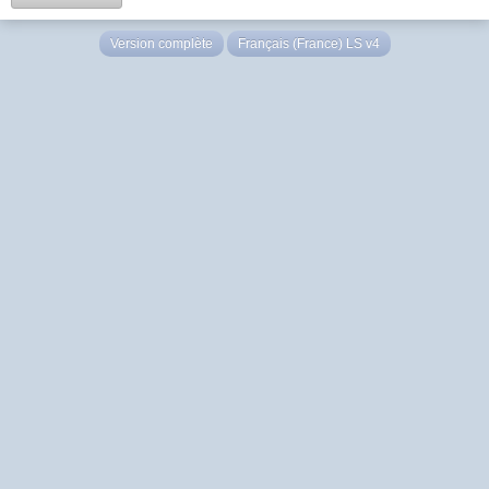
Version complète
Français (France) LS v4