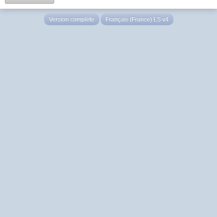
Version complète
Français (France) LS v4