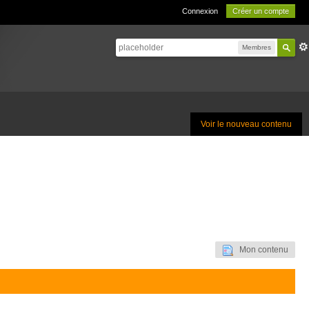
Connexion
Créer un compte
Membres
Voir le nouveau contenu
Mon contenu