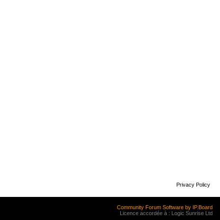
Privacy Policy
Community Forum Software by IP.Board
Licence accordée à : Logic Sunrise Ltd