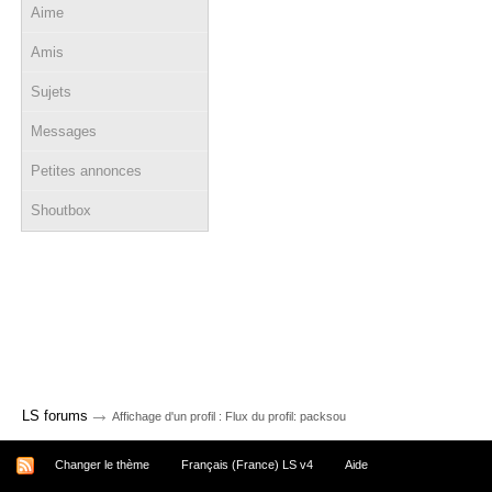
Aime
Amis
Sujets
Messages
Petites annonces
Shoutbox
→
LS forums
Affichage d'un profil : Flux du profil: packsou
Changer le thème
Français (France) LS v4
Aide