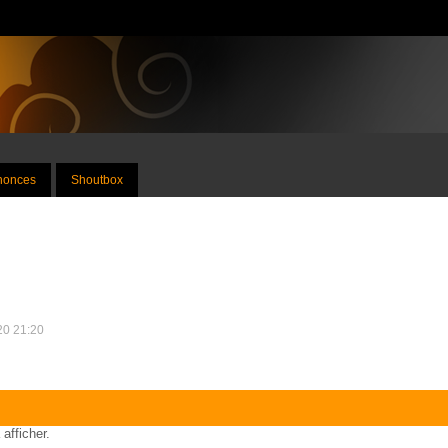
nnonces
Shoutbox
020 21:20
 afficher.