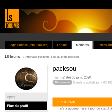
Logic-Sunrise (retour au site)
Forums
Membres
Petites a
→
LS forums
Affichage d'un profil : Flux du profil: packsou
packsou
Inscrit(e) (le) 03 janv. 2020
Déconnecté
Dernière activité janv. 03 2
Aperçu
Flux du profil
Flux du profil
Il n'y a aucune mise à jour du statut à