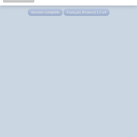
Version complète
Français (France) LS v4