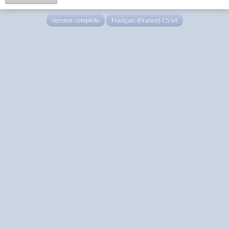
Version complète
Français (France) LS v4