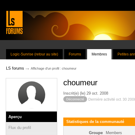
Logic-Sunrise (retour au site)
Forums
Membres
Petites a
→
LS forums
Affichage d'un profil : choumeur
choumeur
Inscrit(e) (le) 29 oct. 2008
Déconnecté
Dernière activité oct. 30 20
Aperçu
Statistiques de la communauté
Flux du profil
Groupe
Members