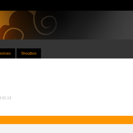
nnonces
Shoutbox
08 01:13