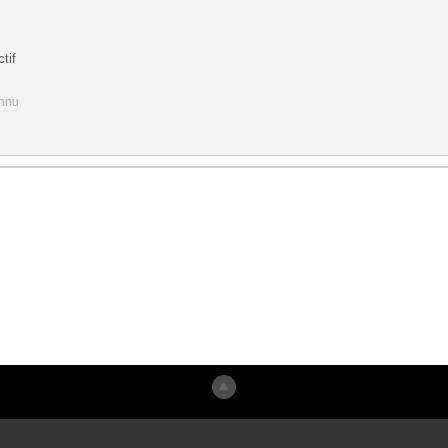
tif
onnu