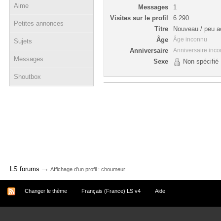
Aime
Messages
1
Visites sur le profil
6 290
Petites annonces
Titre
Nouveau / peu ac
Âge
Âge inconnu
Sujets
Anniversaire
Anniversaire inc
Messages
Sexe
Non spécifié
Shoutbox
→
LS forums
Affichage d'un profil : choumeur
Changer le thème
Français (France) LS v4
Aide