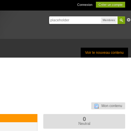
Connexion
Créer un compte
Membres
Voir le nouveau contenu
Mon contenu
0
Neutral