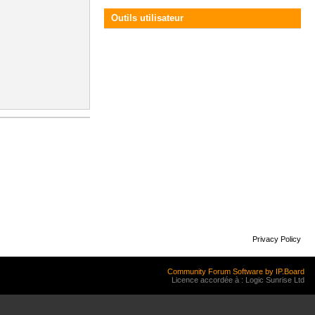
Outils utilisateur
Privacy Policy
Community Forum Software by IP.Board
Licence accordée à : Logic Sunrise Ltd