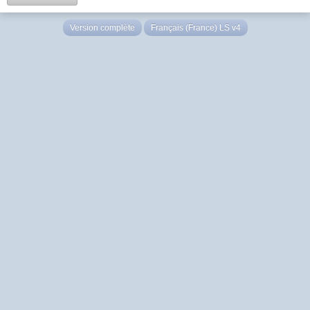
Version complète
Français (France) LS v4