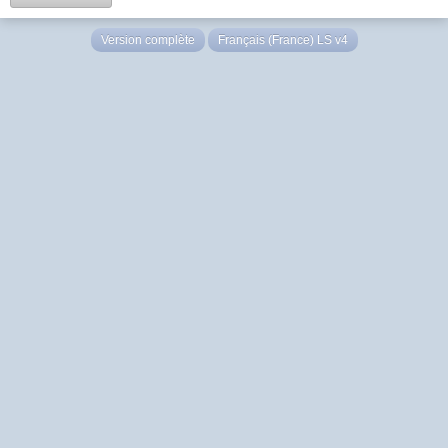
Version complète
Français (France) LS v4