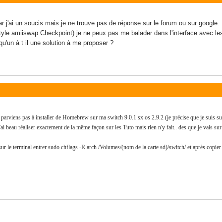
ar j'ai un soucis mais je ne trouve pas de réponse sur le forum ou sur google.
e amiiswap Checkpoint) je ne peux pas me balader dans l'interface avec les j
qu'un à t il une solution à me proposer ?
e parviens pas à installer de Homebrew sur ma switch 9.0.1 sx os 2.9.2 (je précise que je suis su
j'ai beau réaliser exactement de la même façon sur les Tuto mais rien n'y fait.. des que je vai
 sur le terminal entrer sudo chflags -R arch /Volumes/(nom de la carte sd)/switch/ et après copier