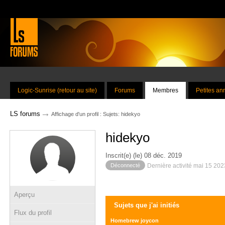
Logic-Sunrise (retour au site)
Forums
Membres
Petites a
→
LS forums
Affichage d'un profil : Sujets: hidekyo
hidekyo
Inscrit(e) (le) 08 déc. 2019
Déconnecté
Dernière activité mai 15 20
Aperçu
Sujets que j'ai initiés
Flux du profil
Homebrew joycon