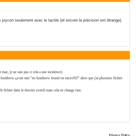
oycon seulement avec le tactile (et encore la précision est étrange).
r mac, je ne sais pas ci cela a une incidence)
s sur hombrew ça me met "no hombrew found on microSD" alors que j'ai plusieurs fichier
 le fichier dans le dossier switch mais cela ne change rien.
Privacy Policy