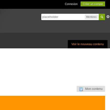
Connexion
Créer un compte
Membres
Voir le nouveau contenu
Mon contenu