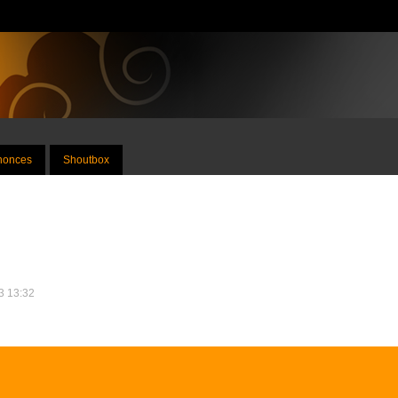
nnonces
Shoutbox
23 13:32