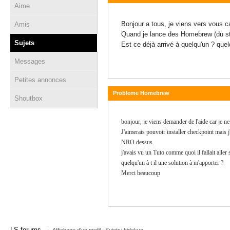
Aime
17 février 2020 - 18:31
Bonjour a tous, je viens vers vous c
Amis
Quand je lance des Homebrew (du styl
Sujets
Est ce déjà arrivé à quelqu'un ? quel
Messages
Petites annonces
Probleme Homebrew
Shoutbox
08 décembre 2019 - 21:23
bonjour, je viens demander de l'aide car je n
J'aimerais pouvoir installer checkpoint mais 
NRO dessus.
j'avais vu un Tuto comme quoi il fallait aller
quelqu'un à t il une solution à m'apporter ?
Merci beaucoup
→
LS forums