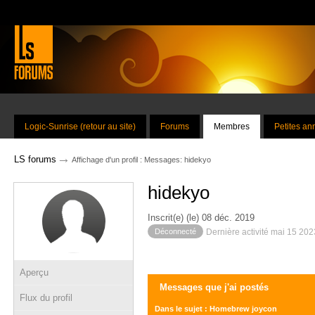
Logic-Sunrise (retour au site)
Forums
Membres
Petites a
→
LS forums
Affichage d'un profil : Messages: hidekyo
hidekyo
Inscrit(e) (le) 08 déc. 2019
Déconnecté
Dernière activité mai 15 20
Aperçu
Messages que j'ai postés
Flux du profil
Dans le sujet : Homebrew joycon