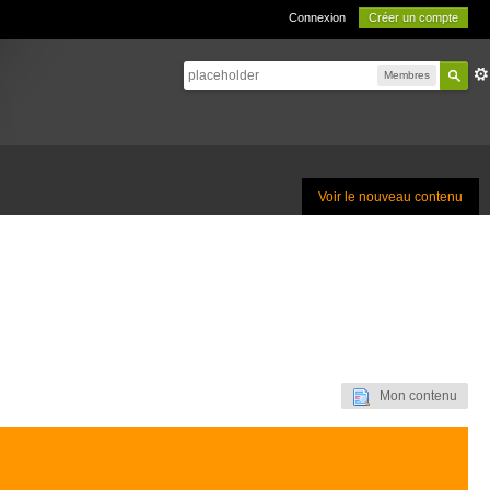
Connexion
Créer un compte
Membres
Voir le nouveau contenu
Mon contenu