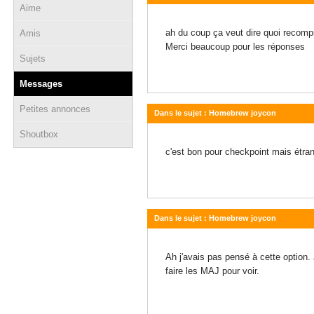
Aime
18 février 2020 - 17:12
ah du coup ça veut dire quoi recomp
Amis
Merci beaucoup pour les réponses
Sujets
Messages
Petites annonces
Dans le sujet : Homebrew joycon
Shoutbox
18 février 2020 - 15:45
c'est bon pour checkpoint mais étrang
Dans le sujet : Homebrew joycon
18 février 2020 - 10:29
Ah j'avais pas pensé à cette option. 
faire les MAJ pour voir.