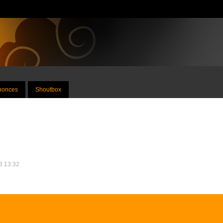
nnonces
Shoutbox
23 13:32