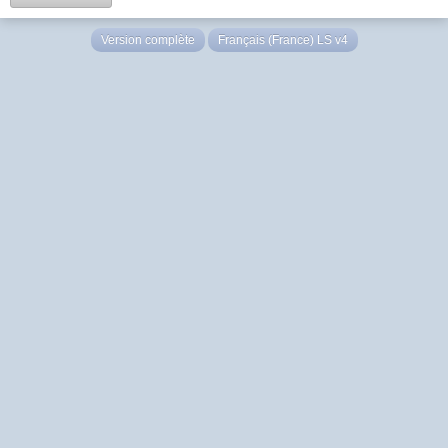
Version complète
Français (France) LS v4