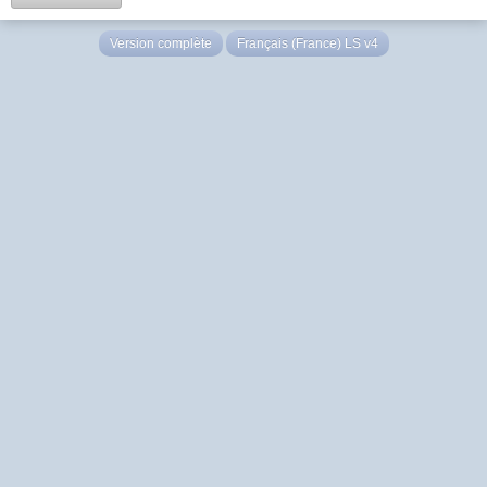
Version complète
Français (France) LS v4