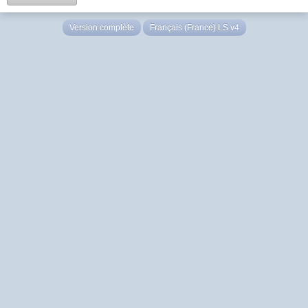
Version complète
Français (France) LS v4