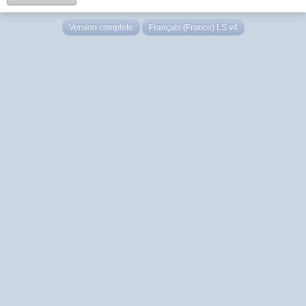
Version complète
Français (France) LS v4