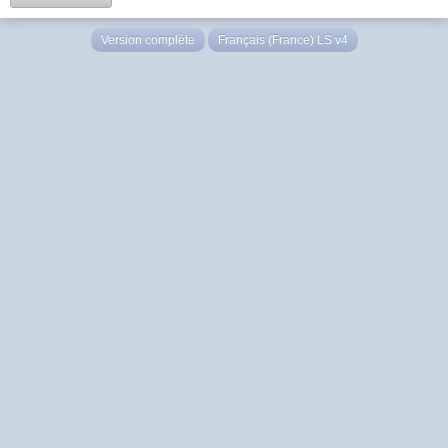
Version complète
Français (France) LS v4