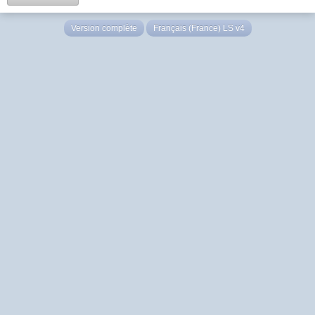
Version complète
Français (France) LS v4