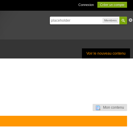
Connexion
Créer un compte
Membres
Voir le nouveau contenu
Mon contenu