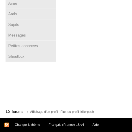
Aime
Amis
Sujets
Messages
Petites annonces
Shoutbox
→
LS forums
Affichage d'un profil : Flux du profil: killerppsh
Changer le thème
Français (France) LS v4
Aide