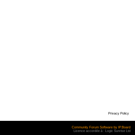
Privacy Policy
Community Forum Software by IP.Board
Licence accordée à : Logic Sunrise Ltd