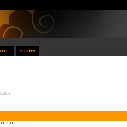
nnonces
Shoutbox
26 15:43
 afficher.