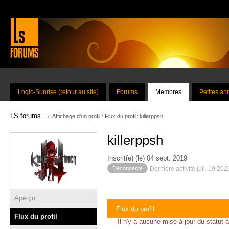
Logic-Sunrise (retour au site)
Forums
Membres
Petites a
→
LS forums
Affichage d'un profil : Flux du profil: killerppsh
killerppsh
Inscrit(e) (le) 04 sept. 2019
Déconnecté
Dernière activité juil. 19 20
Aperçu
Flux du profil
Flux du profil
Il n'y a aucune mise à jour du statut à