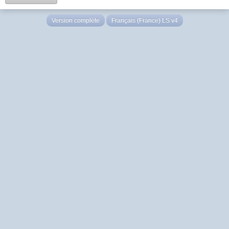
Version complète
Français (France) LS v4