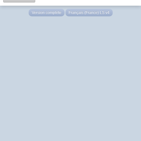
Version complète
Français (France) LS v4