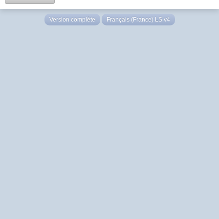
Version complète
Français (France) LS v4