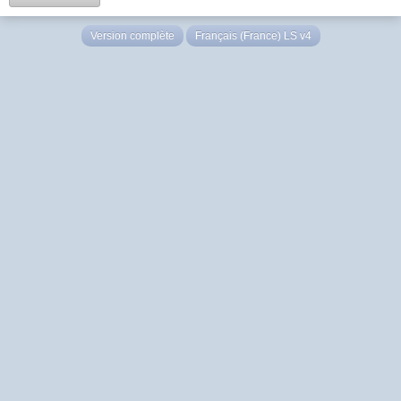
Version complète
Français (France) LS v4