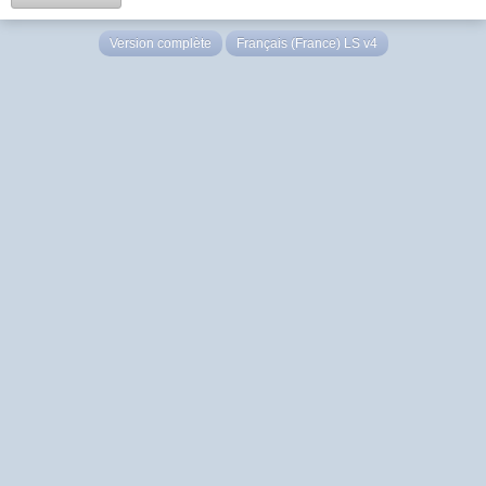
Version complète
Français (France) LS v4