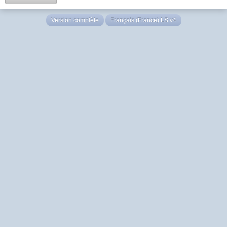
Version complète
Français (France) LS v4